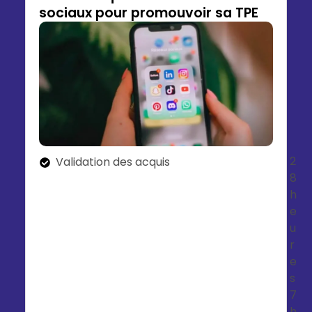
sociaux pour promouvoir sa TPE
2
Validation des acquis
8
h
e
u
r
e
s
7
h